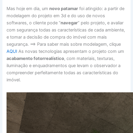
Mas hoje em dia, um
novo patamar
foi atingido: a partir de
modelagem do projeto em 3d e do uso de novos
softwares, o cliente pode “
navegar
” pelo projeto, e avaliar
com segurança todas as características de cada ambiente,
e tomar a decisão de compra do imóvel com mais
segurança. ==> Para saber mais sobre modelagem, clique
AQUI
As novas tecnologias apresentam o projeto com um
acabamento fotorrealístico
, com materiais, texturas,
iluminação e enquadramentos que levam o observador a
compreender perfeitamente todas as características do
imóvel.