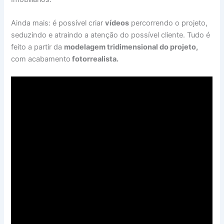
Ainda mais: é possível criar
vídeos
percorrendo o projeto,
seduzindo e atraindo a atenção do possível cliente. Tudo é
feito a partir da
modelagem tridimensional do projeto,
com acabamento
fotorrealista.